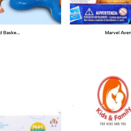
d Baske...
Marvel Aveng