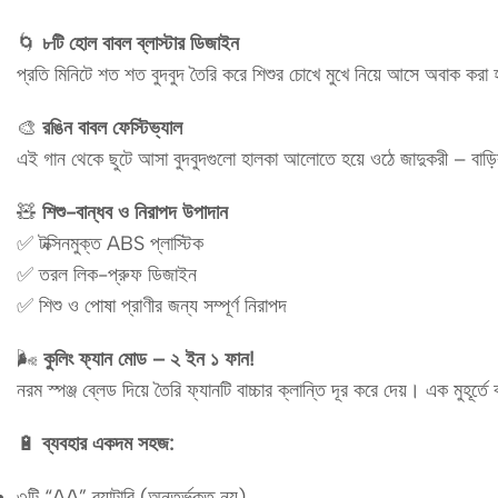
🌀
৮টি হোল বাবল ব্লাস্টার ডিজাইন
প্রতি মিনিটে শত শত বুদবুদ তৈরি করে শিশুর চোখে মুখে নিয়ে আসে অবাক করা 
🎨
রঙিন বাবল ফেস্টিভ্যাল
এই গান থেকে ছুটে আসা বুদবুদগুলো হালকা আলোতে হয়ে ওঠে জাদুকরী – বাড়ির
🧸
শিশু-বান্ধব ও নিরাপদ উপাদান
✅ টক্সিনমুক্ত ABS প্লাস্টিক
✅ তরল লিক-প্রুফ ডিজাইন
✅ শিশু ও পোষা প্রাণীর জন্য সম্পূর্ণ নিরাপদ
🌬️
কুলিং ফ্যান মোড – ২ ইন ১ ফান!
নরম স্পঞ্জ ব্লেড দিয়ে তৈরি ফ্যানটি বাচ্চার ক্লান্তি দূর করে দেয়। এক মুহূর্তে 
🔋
ব্যবহার একদম সহজ:
৩টি “AA” ব্যাটারি (অন্তর্ভুক্ত নয়)