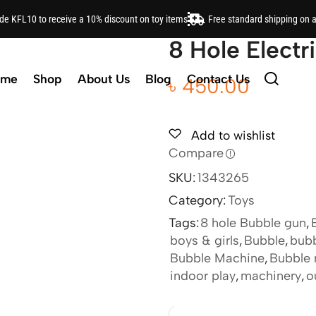
ode KFL10 to receive a 10% discount on toy items
Free standard shipping on 
8 Hole Electr
ome
Shop
About Us
Blog
Contact Us
৳
450.00
Add to wishlist
Compare
SKU:
1343265
Category:
Toys
Tags:
8 hole Bubble gun
,
boys & girls
,
Bubble
,
bubb
Bubble Machine
,
Bubble
indoor play
,
machinery
,
o