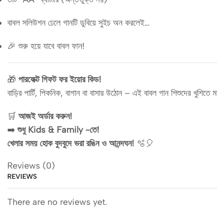
বাবল সলিউশন ঢেলে গানটি ডুবিয়ে সুইচ অন করলেই…
🎉 শুরু হয়ে যাবে বাবল ফান!
🎁
পারফেক্ট গিফট ফর ইয়োর কিড!
বাড়ির পার্টি, পিকনিক, বাগান বা বাসার উঠোন – এই বাবল গান শিশুদের খুশিতে 
🛒
আজই অর্ডার করুন!
➡️
শুধু Kids & Family -তে!
খেলার সময় হোক বুদবুদে ভরা রঙিন ও আনন্দঘন!
🫧🎈
Reviews (0)
REVIEWS
There are no reviews yet.