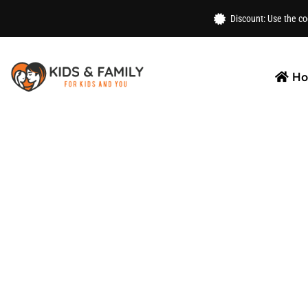
Home
/
Toys
/ 8 Hole Electric Bubbles Gun For Kids
Discount: Use the c
H