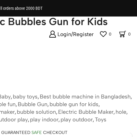
all orders above 2000 BDT
ic Bubbles Gun for Kids
Login/Register
0
0
Baby
,
baby toys
,
Best bubble machine in Bangladesh
,
le fun
,
Bubble Gun
,
bubble gun for kids
,
 maker
,
bubble solution
,
Electric Bubble Maker
,
hole
,
utdoor play
,
play indoor
,
play outdoor
,
Toys
GUARANTEED
SAFE
CHECKOUT