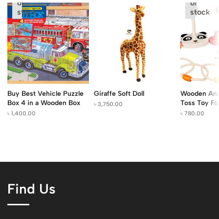
of
of
stock
stock
Buy Best Vehicle Puzzle
Giraffe Soft Doll
Wooden Ani
Box 4 in a Wooden Box
Toss Toy Fo
৳
3,750.00
৳
1,400.00
৳
780.00
Find Us