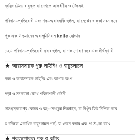
ব্রঞ্জিং টেক্সচার যুক্ত যা দেখতে আকর্ষণীয় ও টেকসই
পরিধান-প্রতিরোধী এবং শক-অ্যাবসর্বিং হুইল, যা মেঝের ধাক্কা নরম করে
পুরু এবং উচ্চমানের অ্যালুমিনিয়াম knife হোল্ডার
৮২এ পরিধান-প্রতিরোধী রাবার হুইল, যা শক শোষণ করে এবং দীর্ঘস্থায়ী
★ আরামদায়ক পুরু লাইনিং ও বায়ুচলাচল
নরম ও আরামদায়ক লাইনিং এবং আপার অংশ
পড়া ও মচকানো রোধে শক্তিশালী বেষ্টনী
সামঞ্জস্যযোগ্য কোমর ও বহু-সেগমেন্ট ডিজাইন, যা নিখুঁত ফিট নিশ্চিত করে
শু বডিতে একাধিক বায়ুচলাচল গর্ত, যা ওজন কমায় এবং পা ঠাণ্ডা রাখে
★ শক্তপোক্ত পুরু শু কটার