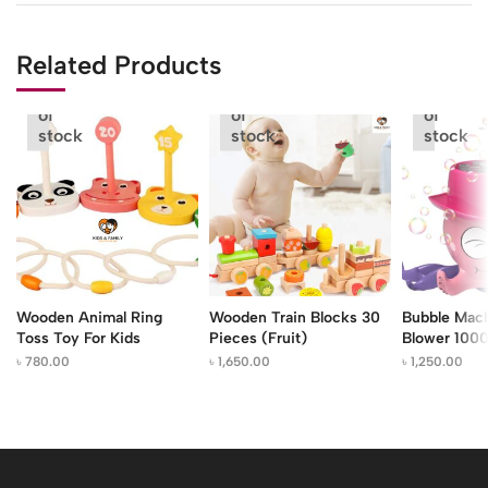
Related Products
Out
Out
Out
of
of
of
stock
stock
stock
Wooden Animal Ring
Wooden Train Blocks 30
Bubble Mac
Toss Toy For Kids
Pieces (Fruit)
Blower 100
৳
780.00
৳
1,650.00
৳
1,250.00