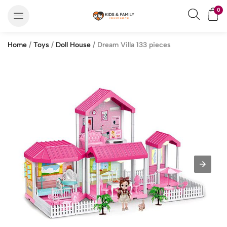
0
Home
/
Toys
/
Doll House
/ Dream Villa 133 pieces