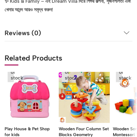
✨ Kids & Family – এই Dream Villa দিয়ে শিশুর কল্পনা, সৃজনশীলতা এবং
খেলার আনন্দ আরও সমৃদ্ধ করুন!
Reviews (0)
Related Products
Out
Out
Out
of
of
of
stock
stock
stock
Play House & Pet Shop
Wooden Four Column Set
Wooden Sor
for kids
Blocks Geometry
Montessori 