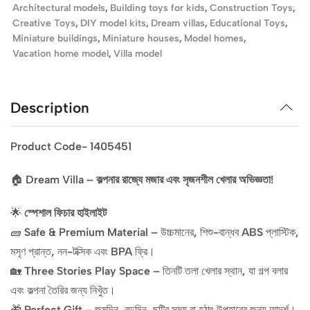
Architectural models
,
Building toys for kids
,
Construction Toys
,
Creative Toys
,
DIY model kits
,
Dream villas
,
Educational Toys
,
Miniature buildings
,
Miniature houses
,
Model homes
,
Vacation home model
,
Villa model
Description
Product Code- 1405451
🏠
Dream Villa – কল্পনার রাজ্যে মজার এবং সৃজনশীল খেলার অভিজ্ঞতা!
🌟
স্পেশাল ফিচার হাইলাইট
🧱
Safe & Premium Material
– উচ্চমানের, শিশু-বান্ধব ABS প্লাস্টিক,
মসৃণ প্রান্ত, নন-টক্সিক এবং BPA ফ্রি।
🏡
Three Stories Play Space
– তিনটি তলা খেলার স্থান, যা গল্প বলার
এবং কল্পনা তৈরির জন্য নিখুঁত।
🎁
Perfect Gift
– জন্মদিন, বড়দিন, ছুটির সময় বা হঠাৎ উপহারের জন্য আদর্শ।