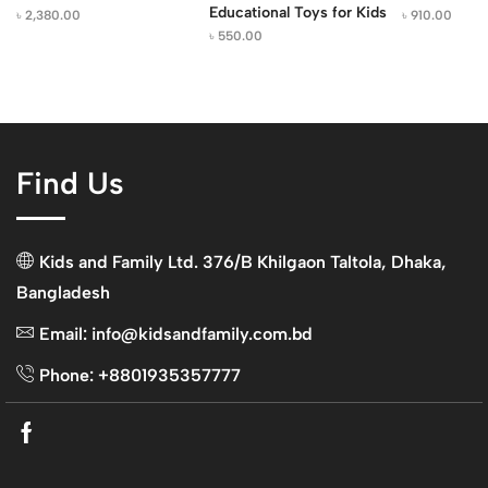
Educational Toys for Kids
৳
2,380.00
৳
910.00
৳
550.00
Find Us
Kids and Family Ltd. 376/B Khilgaon Taltola, Dhaka,
Bangladesh
Email: info@kidsandfamily.com.bd
Phone: +8801935357777
Facebook