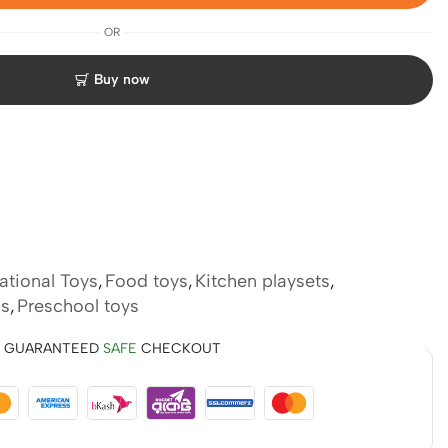
OR
Buy now
ational Toys
,
Food toys
,
Kitchen playsets
,
ns
,
Preschool toys
GUARANTEED
SAFE
CHECKOUT