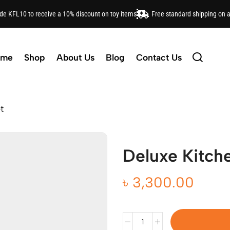
ode KFL10 to receive a 10% discount on toy items
Free standard shipping on 
ome
Shop
About Us
Blog
Contact Us
t
Deluxe Kitche
৳
3,300.00