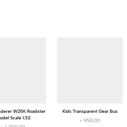
derer W25K Roadster
Kids Transparent Gear Bus
odel Scale 1:32
৳
950.00
৳
1,200.00