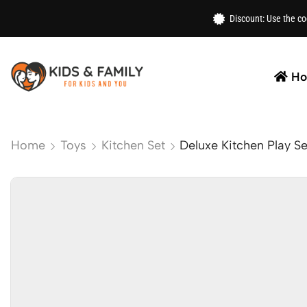
Discount: Use the c
H
Home
Toys
Kitchen Set
Deluxe Kitchen Play Se