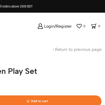
all orders above 2000 BDT
Login/Register
0
0
Return to previous page
n Play Set
Add to cart