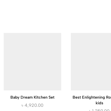
Baby Dream Kitchen Set
Best Enlightening Roll
kids
৳
4,920.00
৳
1,250.00