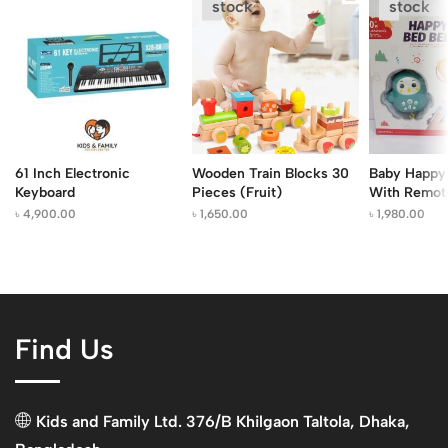
stock
stock
61 Inch Electronic
Wooden Train Blocks 30
Baby Happy 
Keyboard
Pieces (Fruit)
With Remot
৳
4,900.00
৳
1,650.00
৳
1,980.00
Find Us
Kids and Family Ltd. 376/B Khilgaon Taltola, Dhaka,