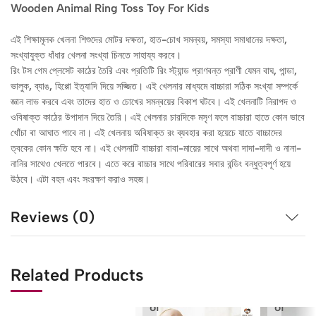
Wooden Animal Ring Toss Toy For Kids
এই শিক্ষামূলক খেলনা শিশুদের মোটর দক্ষতা, হাত-চোখ সমন্বয়, সমস্যা সমাধানের দক্ষতা,
সংখ্যাযুক্ত ধাঁধার খেলনা সংখ্যা চিনতে সাহায্য করবে।
রিং টস গেম প্লেসেট কাঠের তৈরি এবং প্রতিটি রিং স্ট্যান্ড প্রাণবন্ত প্রাণী যেমন বাঘ, পান্ডা,
ভালুক, ব্যাঙ, হিপ্পো ইত্যাদি দিয়ে সজ্জিত। এই খেলনার মাধ্যমে বাচ্চারা সঠিক সংখ্যা সম্পর্কে
জ্ঞান লাভ করবে এবং তাদের হাত ও চোখের সমন্বয়ের বিকাশ ঘটবে। এই খেলনাটি নিরাপদ ও
ওবিষাক্ত কাঠের উপাদান দিয়ে তৈরি। এই খেলনার চারদিকে মসৃণ ফলে বাচ্চারা হাতে কোন ভাবে
খোঁচা বা আঘাত পাবে না। এই খেলনায় অবিষাক্ত রং ব্যবহার করা হয়েচে যাতে বাচ্চাদের
ত্বকের কোন ক্ষতি হবে না। এই খেলনাটি বাচ্চারা বাবা-মায়ের সাথে অথবা দাদা-দাদী ও নানা-
নানির সাথেও খেলতে পারবে। এতে করে বাচ্চার সাথে পরিবারের সবার বন্ডিং বন্ধুত্বপূর্ণ হয়ে
উঠবে। এটা বহন এবং সংরক্ষণ করাও সহজ।
Reviews (0)
Related Products
Out
Out
of
of