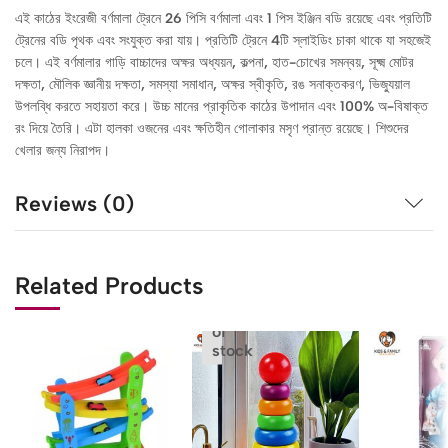
এই কাঠের ইংরেজী বর্ণমালা ট্রেনে 26 পিসি বর্ণমালা এবং 1 পিস ইঞ্জিন বডি রয়েছে এবং প্রতিটি
ট্রেনের বডি পৃথক এবং সংযুক্ত করা যায়। প্রতিটি ট্রেনে 4টি স্লাইডিং চাকা থাকে যা সহজেই
চলে। এই বর্ণমালার গাড়ি বাচ্চাদের অক্ষর অধ্যয়ন, কল্পনা, হাত-চোখের সমন্বয়, সূক্ষ্ম মোটর
দক্ষতা, মৌলিক জ্ঞানীয় দক্ষতা, সমস্যা সমাধান, অক্ষর স্বীকৃতি, রঙ সনাক্তকরণ, ভিজ্যুয়াল
উপলব্ধি করতে সহায়তা করে। উচ্চ মানের প্রাকৃতিক কাঠের উপাদান এবং 100% অ-বিষাক্ত
রং দিয়ে তৈরি। এটা হালকা ওজনের এবং ক্ষতিহীন গোলাকার মসৃণ প্রান্ত রয়েছে। শিশুদের
খেলার জন্য নিরাপদ।
Reviews (0)
Related Products
Out
of
stock