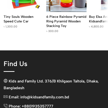
Tiny Souls Wooden
6 Piece Rainbow Pyramid
Buy Elsa Ani
Speed Cute Car
Ring Pyramid Wooden
Kidsandfami
Stacking Toy
৳
1,300.00
৳
4,800.00
৳
300.00
Find Us
Kids and Family Ltd. 376/B Khilgaon Taltola, Dhaka,
Bangladesh
Email: info@kidsandfamily.com.bd
Phone: +8801935357777