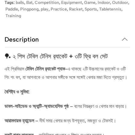
Tags:
balls
,
Bat
,
Competition
,
Equipment
,
Game
,
Indoor
,
Outdoor
,
Paddle
,
Pingpong
,
play
,
Practice
,
Racket
,
Sports
,
Tabletennis
,
Training
Description
🏓 ২ পিস টেবিল টেনিস র‍্যাকেট + ৩টি ফ্রি বল সেট
এই প্রিমিয়াম
টেবিল টেনিস র‍্যাকেট প্যাক
-এ থাকছে ২টি উচ্চমানের র‍্যাকেট ও ৩টি
পিং পং বল, যা আপনাকে ও আপনার সঙ্গীকে সঙ্গে সঙ্গেই খেলার মজা দিতে প্রস্তুত।
বৈশিষ্ট্য ও সুবিধা:
ডাবল-সাইডেড ও অ্যান্টি-অ্যাডহেসিভ পৃষ্ঠ
– বলের নিয়ন্ত্রণ ও খেলার মান বাড়ায়।
আরামদায়ক হ্যান্ডেল
– দীর্ঘ সময় খেলার জন্য উপযুক্ত, মজবুত ও টেকসই।