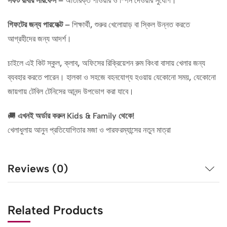
সফট রাবার সারফেস
– অতিরিক্ত পাওয়ার ও স্পিন দেওয়ার সুযোগ।
গিফটের জন্য পারফেক্ট
– শিক্ষার্থী, শুরুর খেলোয়াড় বা স্কিল উন্নত করতে
আগ্রহীদের জন্য আদর্শ।
চাইলে এই কিট স্কুল, ক্লাব, অফিসের রিক্রিয়েশন রুম কিংবা বাসায় খেলার জন্য
ব্যবহার করতে পারেন। হালকা ও সহজে বহনযোগ্য হওয়ায় যেকোনো সময়, যেকোনো
জায়গায় টেবিল টেনিসের আনন্দ উপভোগ করা যাবে।
🚚
এখনই অর্ডার করুন Kids & Family থেকে!
খেলাধুলায় আনুন প্রতিযোগিতার মজা ও পারফরম্যান্সের নতুন মাত্রা
Reviews (0)
Related Products
Out