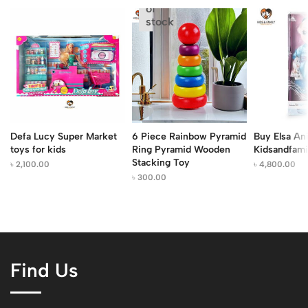
of
stock
Defa Lucy Super Market
6 Piece Rainbow Pyramid
Buy Elsa Ani
toys for kids
Ring Pyramid Wooden
Kidsandfami
Stacking Toy
৳
2,100.00
৳
4,800.00
৳
300.00
Find Us