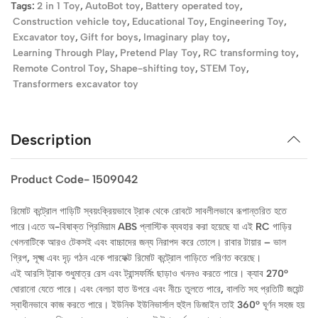
Tags:
2 in 1 Toy
,
AutoBot toy
,
Battery operated toy
,
Construction vehicle toy
,
Educational Toy
,
Engineering Toy
,
Excavator toy
,
Gift for boys
,
Imaginary play toy
,
Learning Through Play
,
Pretend Play Toy
,
RC transforming toy
,
Remote Control Toy
,
Shape-shifting toy
,
STEM Toy
,
Transformers excavator toy
Description
Product Code- 1509042
রিমোট কন্ট্রোল গাড়িটি স্বয়ংক্রিয়ভাবে ট্রাক থেকে রোবটে সাবলীলভাবে রূপান্তরিত হতে
পারে।এতে অ-বিষাক্ত প্রিমিয়াম ABS প্লাস্টিক ব্যবহার করা হয়েছে যা এই RC গাড়ির
খেলনাটিকে আরও টেকসই এবং বাচ্চাদের জন্য নিরাপদ করে তোলে। রাবার টায়ার – ভাল
গ্রিপ, সূক্ষ্ম এবং দৃঢ় গঠন একে পারফেক্ট রিমোট কন্ট্রোল গাড়িতে পরিণত করেছে।
এই আরসি ট্রাক শুধুমাত্র রেস এবং ট্রান্সফর্মিং ছাড়াও খননও করতে পারে। ক্যাব 270°
ঘোরানো যেতে পারে। এবং বেলচা হাত উপরে এবং নীচে তুলতে পারে, বালতি সহ প্রতিটি জয়েন্ট
স্বাধীনভাবে কাজ করতে পারে। ইউনিক ইউনিভার্সাল হুইল ডিজাইন তাই 360° ঘূর্ণন সহজ হয়