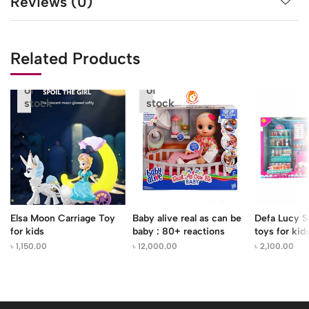
Reviews (0)
Related Products
Out
Out
of
of
stock
stock
Elsa Moon Carriage Toy
Baby alive real as can be
Defa Lucy S
for kids
baby : 80+ reactions
toys for kid
৳
1,150.00
৳
12,000.00
৳
2,100.00