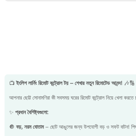
📺
ইংলিশ লার্নিং রিমোট কন্ট্রোল টয় – শেখার নতুন রিমোটেড আনন্দ!
🎶🔢
আপনার ছোট্ট সোনামণিরা কী সবসময় ঘরের রিমোট কন্ট্রোল নিয়ে খেলা করত
✨
প্রধান বৈশিষ্ট্যগুলো:
🔘
বড়, নরম বোতাম
– ছোট আঙুলের জন্য উপযোগী বড় ও সফট বাটন! শিশুরা 