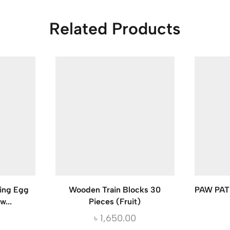
Related Products
ying Egg
Wooden Train Blocks 30
PAW PATR
w...
Pieces (Fruit)
৳
1,650.00