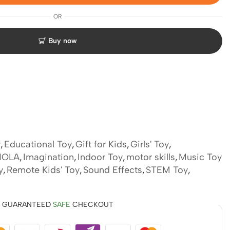
OR
Buy now
y
,
Educational Toy
,
Gift for Kids
,
Girls' Toy
,
HOLA
,
Imagination
,
Indoor Toy
,
motor skills
,
Music Toy
y
,
Remote Kids' Toy
,
Sound Effects
,
STEM Toy
,
GUARANTEED
SAFE
CHECKOUT