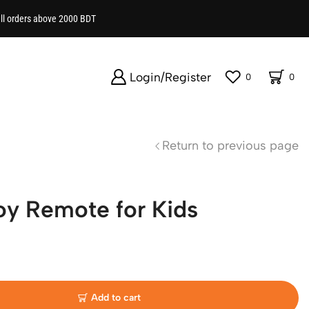
all orders above 2000 BDT
Login/Register
0
0
Return to previous page
oy Remote for Kids
Add to cart