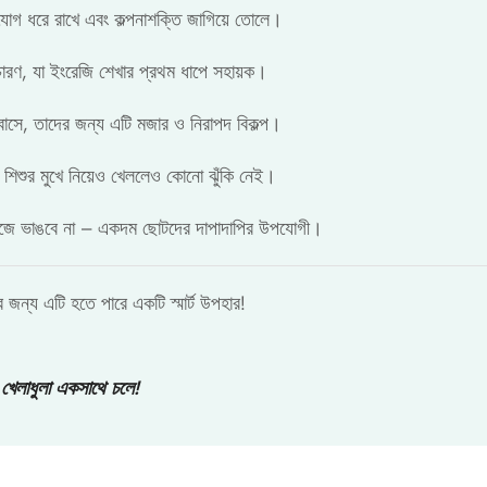
যোগ ধরে রাখে এবং কল্পনাশক্তি জাগিয়ে তোলে।
চ্চারণ, যা ইংরেজি শেখার প্রথম ধাপে সহায়ক।
বাসে, তাদের জন্য এটি মজার ও নিরাপদ বিকল্প।
িশুর মুখে নিয়েও খেললেও কোনো ঝুঁকি নেই।
হজে ভাঙবে না – একদম ছোটদের দাপাদাপির উপযোগী।
 জন্য এটি হতে পারে একটি স্মার্ট উপহার!
েলাধুলা একসাথে চলে!