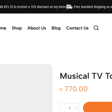
ode KFL10 to receive a 10% discount on toy items
Free standard shipping on 
ome
Shop
About Us
Blog
Contact Us
Musical TV T
৳
770.00