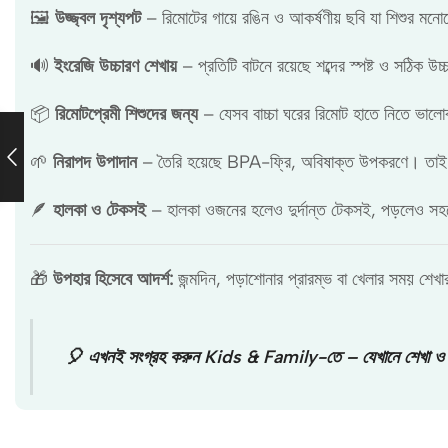
🖼️
উজ্জ্বল দৃশ্যপট
– রিমোটের গায়ে রঙিন ও আকর্ষণীয় ছবি যা শিশুর মনো
🔊
ইংরেজি উচ্চারণ শেখায়
– প্রতিটি বাটনে রয়েছে শব্দের স্পষ্ট ও সঠিক উ
📦
রিমোটপ্রেমী শিশুদের জন্য
– যেসব বাচ্চা ঘরের রিমোট হাতে নিতে ভালো
🌱
নিরাপদ উপাদান
– তৈরি হয়েছে BPA-ফ্রি, অবিষাক্ত উপকরণে। তাই শ
🪶
হালকা ও টেকসই
– হালকা ওজনের হলেও দুর্দান্ত টেকসই, পড়লেও স
🎁
উপহার হিসেবে আদর্শ:
জন্মদিন, পড়াশোনার প্রারম্ভ বা খেলার সময় শেখার
🎈 এখনই সংগ্রহ করুন Kids & Family-তে – যেখানে শেখা ও খ