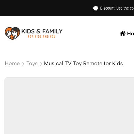
Discount: Use the c
H
Home
Toys
Musical TV Toy Remote for Kids