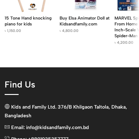
15 Tone Hand knocking
Buy Elsa Animator Doll at
MARVEL Spi
piano for kids
Kidsandfamily.com
From Home 
Inch-Scale
৳
1,150.00
৳
4,800.00
Spider-Man
৳
4,200.00
Find Us
Kids and Family Ltd. 376/B Khilgaon Taltola, Dhaka,
Bangladesh
Email: info@kidsandfamily.com.bd