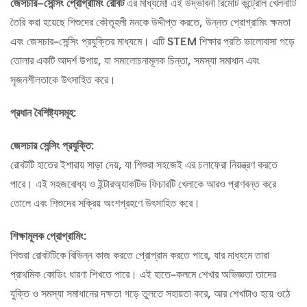
জেসচার
–
সেন্সিং
প্রোগ্রামিং
রোবট
এর মাধ্যমে! এই উদ্ভাবনী রিমোট কন্ট্রোল খেলনাটি
তৈরি করা হয়েছে শিশুদের কৌতূহলী মনকে উদ্দীপ্ত করতে, উন্নত প্রোগ্রামিং ক্ষমতা
এবং জেসচার-সেন্সিং প্রযুক্তির মাধ্যমে। এটি STEM শিক্ষার প্রতি ভালোবাসা গড়ে
তোলার একটি আদর্শ উপায়, যা সমালোচনামূলক চিন্তা, সমস্যা সমাধান এবং
সৃজনশীলতাকে উৎসাহিত করে।
প্রধান
বৈশিষ্ট্যসমূহ
:
জেসচার
সেন্সিং
প্রযুক্তি
:
রোবটটি হাতের ইশারায় সাড়া দেয়, যা শিশুরা সহজেই এর চলাফেরা নিয়ন্ত্রণ করতে
পারে। এই সহজবোধ্য ও ইন্টারঅ্যাকটিভ ফিচারটি খেলাকে আরও প্রাণবন্ত করে
তোলে এবং শিশুদের সক্রিয় অংশগ্রহণে উৎসাহিত করে।
শিক্ষামূলক
প্রোগ্রামিং
:
শিশুরা রোবটটিকে বিভিন্ন কাজ করতে প্রোগ্রাম করতে পারে, যার মাধ্যমে তারা
প্রাথমিক কোডিং ধারণা শিখতে পারে। এই হাতে-কলমে শেখার অভিজ্ঞতা তাদের
যুক্তি ও সমস্যা সমাধানের দক্ষতা গড়ে তুলতে সহায়তা করে, আর শেখাটাও হয়ে ওঠে