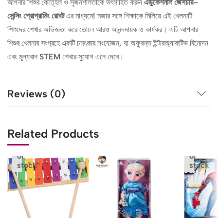
আপনার শিশুর কৌতূহল ও সৃজনশীলতাকে উৎসাহিত করুন
এডুকেশনাল
জেসচার
–
সেন্সিং
প্রোগ্রামিং
রোবট
এর মাধ্যমে! মজার সঙ্গে শিক্ষাকে মিলিয়ে এই খেলনাটি
শিশুদের শেখার অভিজ্ঞতা করে তোলে আরও আনন্দদায়ক ও কার্যকর। এটি আপনার
শিশুর খেলনার সংগ্রহে একটি চমৎকার সংযোজন, যা অফুরন্ত ইন্টারঅ্যাকটিভ বিনোদন
এবং মূল্যবান STEM শেখার সুযোগ এনে দেবে।
Reviews (0)
Related Products
Out
Out
of
of
stock
stock