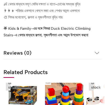
👶 খেলার মাধ্যমে মসৃণ মোটর দক্ষতা ও হাতে-চোখের সমন্বয় বৃদ্ধি
👨‍👩‍👧 পরিবার একসাথে খেললে মজা এবং শেখার আনন্দ একসাথে
🎨 শিশুর মনোযোগ, কল্পনা ও সৃজনশীলতা বৃদ্ধি পায়
🌟 Kids & Family-এর সঙ্গে শিশুরা Duck Electric Climbing
Stairs-এ খেলার মাধ্যমে কল্পনা, সৃজনশীলতা এবং আনন্দ উপভোগ করবে!
Reviews (0)
Related Products
Out
Out
of
of
stock
stock