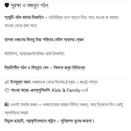
🛡️ সুরক্ষা ও মজবুত গঠন
অ্যান্টি-বটম বাফার ডিজাইন
– অতিরিক্ত চাপ পড়লে নিচে পড়ে যাওয়া বা আঘাত
পাওয়া থেকে রক্ষা করে
হালকা ওজনের কিন্তু উচ্চ শক্তির মেটাল অ্যালয় ফ্রেম
স্টাইলিশ, অ্যারোডাইনামিক আর্ক ডিজাইন
স্থিতিশীল গঠন ও বিস্তৃত বেস – শিশুকে রাখুন নিশ্চিন্তে
👶
উপযুক্ত বয়স:
নবজাতক থেকে টডলার (প্রায় ২ বছর) পর্যন্ত
📦
পাওয়া যাচ্ছে এক্সক্লুসিভলি:
Kids & Family-তে!
🛍️ এখনই অর্ডার করুন – নবজাতকের আরাম নিশ্চিত করুন, আর নিজেকে দিন একটু
প্রশান্তির সময়!
বিদ্যুৎ ছাড়াই, প্রাকৃতিকভাবে বাউন্স – সুনিরাপদ ঘুমের জায়গা।