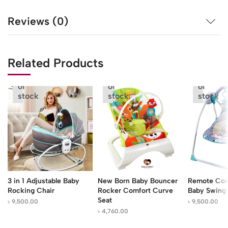
Reviews (0)
Related Products
Out
Out
Out
of
of
of
stock
stock
stock
3 in 1 Adjustable Baby
New Born Baby Bouncer
Remote Cont
Rocking Chair
Rocker Comfort Curve
Baby Swing
Seat
৳
9,500.00
৳
9,500.00
৳
4,760.00