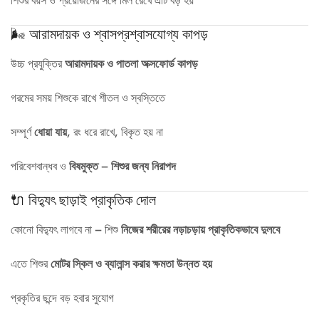
শিশুর বয়স ও প্রয়োজনের সঙ্গে মিল রেখে এটি বড় হয়
🌬️ আরামদায়ক ও শ্বাসপ্রশ্বাসযোগ্য কাপড়
উচ্চ প্রযুক্তির
আরামদায়ক ও পাতলা অক্সফোর্ড কাপড়
গরমের সময় শিশুকে রাখে শীতল ও স্বস্তিতে
সম্পূর্ণ
ধোয়া যায়
, রং ধরে রাখে, বিকৃত হয় না
পরিবেশবান্ধব ও
বিষমুক্ত – শিশুর জন্য নিরাপদ
🔌 বিদ্যুৎ ছাড়াই প্রাকৃতিক দোল
কোনো বিদ্যুৎ লাগবে না – শিশু
নিজের শরীরের নড়াচড়ায় প্রাকৃতিকভাবে দুলবে
এতে শিশুর
মোটর স্কিল ও ব্যালান্স করার ক্ষমতা উন্নত হয়
প্রকৃতির ছন্দে বড় হবার সুযোগ