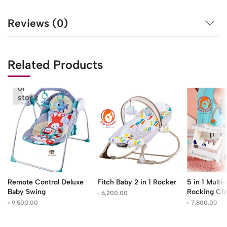
Reviews (0)
Related Products
Out
of
stock
Remote Control Deluxe
Fitch Baby 2 in 1 Rocker
5 in 1 Multi
Baby Swing
Rocking Cha
৳
6,200.00
৳
9,500.00
৳
7,800.00