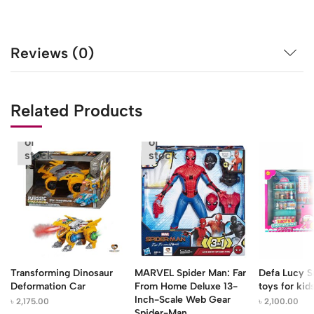
Reviews (0)
Related Products
Out
Out
of
of
stock
stock
Transforming Dinosaur
MARVEL Spider Man: Far
Defa Lucy S
Deformation Car
From Home Deluxe 13-
toys for kid
Inch-Scale Web Gear
৳
2,175.00
৳
2,100.00
Spider-Man