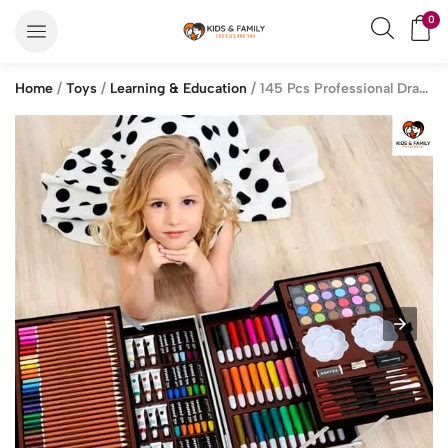
0
Home
/
Toys
/
Learning & Education
/ 145 Pcs Professional Drawing Painting Sketching Coloring Kids Set