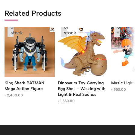
Related Products
Out
Out
Out
of
of
of
stock
stock
stock
King Shark BATMAN
Dinosaurs Toy Carrying
Music Light
Mega Action Figure
Egg Shell – Walking with
৳
950.00
Light & Real Sounds
৳
2,400.00
৳
1,550.00