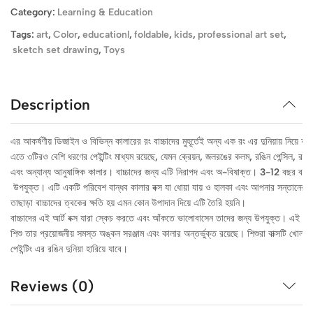
Category:
Learning & Education
Tags:
art
,
Color
,
educationl
,
foldable
,
kids
,
professional art set
,
sketch set drawing
,
Toys
Description
এর আকর্ষণীয় ডিজাইন ও বিভিন্ন কালারের রং বাচ্চাদের মুহূর্তেই অন্য এক রং এর দুনিয়ায় নিয়ে যাব
এতে ৩টিরও বেশি ধরণের পেইন্টিং মাধ্যম রয়েছে, যেমন ক্রেয়ন, জলরঙের কলম, রঙিন পেন্সিল, রঙ, প
এবং অন্যান্য আনুষাঙ্গিক কালার। বাচ্চাদের জন্য এটি নিরাপদ এবং অ-বিষাক্ত। 3-12 বছর বয়সী 
 উপযুক্ত। এটি একটি পরিবেশ বান্ধব কালার বক্স যা ধোয়া যায় ও হালকা এবং আপনার সন্তানের ত্
বাচ্চাদের এই আর্ট বক্স যারা স্কেচ করতে এবং আঁকতে ভালোবাসেন তাদের জন্য উপযুক্ত। এই 145
শিশু তার প্রয়োজনীয় সমস্ত অঙ্কন সরঞ্জাম এবং কালার অন্তর্ভুক্ত রয়েছে। শিশুরা বাক্সটি খোলা
পেইন্টিং এর রঙিন দুনিয়া হারিয়ে যাবে। 
Reviews (0)