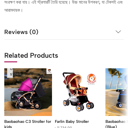
সংরক্ষণ করা যায়। এই স্ট্রলারটি তৈরি হয়েছে। উচ্চ মানের উপকরণ, যা টেকসই এবং
আরামদায়ক।
Reviews (0)
Related Products
Out
of
stock
Baobaohao C3 Stroller for
Farlin Baby Stroller
Baobaohao B
kids
(Blue)
৳
11,734.00