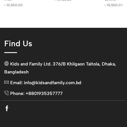
৳
10,500.00
৳
10,500.00
Find Us
Kids and Family Ltd. 376/B Khilgaon Taltola, Dhaka,
Bangladesh
Email: info@kidsandfamily.com.bd
Phone: +8801935357777
Facebook