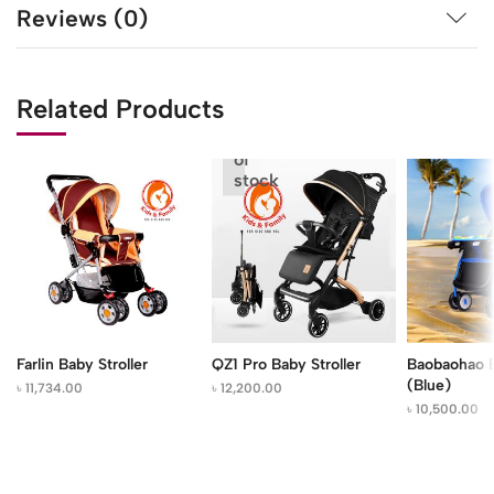
Reviews (0)
Related Products
Out
of
stock
Farlin Baby Stroller
QZ1 Pro Baby Stroller
Baobaohao B
(Blue)
৳
11,734.00
৳
12,200.00
৳
10,500.00