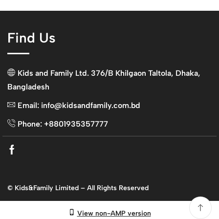
Find Us
Kids and Family Ltd. 376/B Khilgaon Taltola, Dhaka,
Bangladesh
Email: info@kidsandfamily.com.bd
Phone: +8801935357777
Facebook
© Kids&Family Limited – All Rights Reserved
View non-AMP version