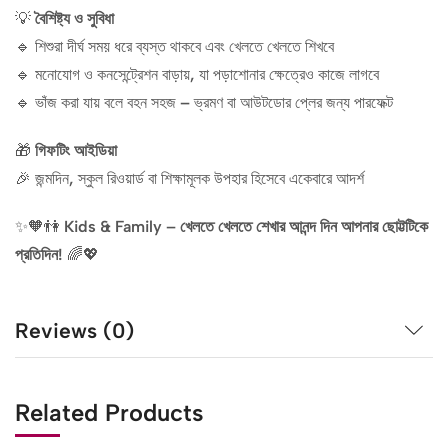
💡
বৈশিষ্ট্য ও সুবিধা
🔹 শিশুরা দীর্ঘ সময় ধরে ব্যস্ত থাকবে এবং খেলতে খেলতে শিখবে
🔹 মনোযোগ ও কনসেন্ট্রেশন বাড়ায়, যা পড়াশোনার ক্ষেত্রেও কাজে লাগবে
🔹 ভাঁজ করা যায় বলে বহন সহজ – ভ্রমণ বা আউটডোর প্লের জন্য পারফেক্ট
🎁
গিফটিং আইডিয়া
🎉 জন্মদিন, স্কুল রিওয়ার্ড বা শিক্ষামূলক উপহার হিসেবে একেবারে আদর্শ
✨🧡👫
Kids & Family – খেলতে খেলতে শেখার আনন্দ দিন আপনার ছোট্টটিকে
প্রতিদিন!
🌈💖
Reviews (0)
Related Products
Out