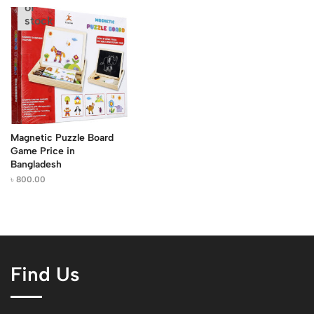
of
stock
Magnetic Puzzle Board
Game Price in
Bangladesh
৳
800.00
Find Us