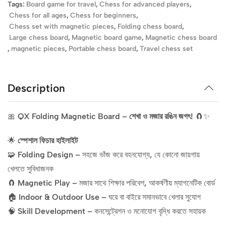
Tags:
Board game for travel
,
Chess for advanced players
,
Chess for all ages
,
Chess for beginners
,
Chess set with magnetic pieces
,
Folding chess board
,
Large chess board
,
Magnetic board game
,
Magnetic chess board
,
magnetic pieces
,
Portable chess board
,
Travel chess set
Description
🎀
QX Folding Magnetic Board – শেখা ও মজার রঙিন জগৎ!
🧲✨
🌟
স্পেশাল ফিচার হাইলাইট
🧩
Folding Design
– সহজে ভাঁজ করে বহনযোগ্য, যে কোনো জায়গায়
খেলতে সুবিধাজনক
🧲
Magnetic Play
– মজার সাথে শিক্ষার পরিবেশ, আকর্ষণীয় ম্যাগনেটিক বোর্ড
🏠
Indoor & Outdoor Use
– ঘরে বা বাইরে সমানভাবে খেলার সুযোগ
🧠
Skill Development
– কনসেন্ট্রেশন ও মনোযোগ বৃদ্ধি করতে সহায়ক