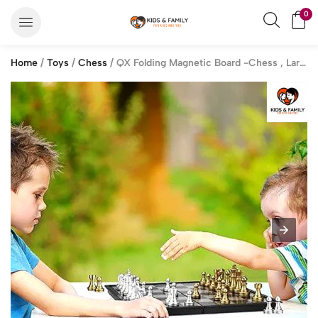
0
Home
/
Toys
/
Chess
/ QX Folding Magnetic Board -Chess , Large