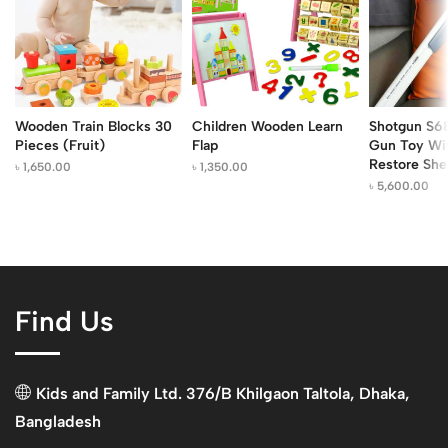
Wooden Train Blocks 30
Children Wooden Learn
Shotgun S6
Pieces (Fruit)
Flap
Gun Toy Wit
Restore Shel
৳
1,650.00
৳
1,350.00
৳
5,600.00
Find Us
Kids and Family Ltd. 376/B Khilgaon Taltola, Dhaka,
Bangladesh