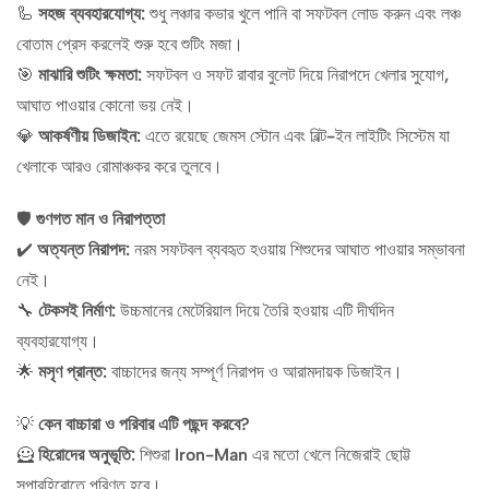
🦾
সহজ ব্যবহারযোগ্য:
শুধু লঞ্চার কভার খুলে পানি বা সফটবল লোড করুন এবং লঞ্চ
বোতাম প্রেস করলেই শুরু হবে শুটিং মজা।
🎯
মাঝারি শুটিং ক্ষমতা:
সফটবল ও সফট রাবার বুলেট দিয়ে নিরাপদে খেলার সুযোগ,
আঘাত পাওয়ার কোনো ভয় নেই।
💎
আকর্ষণীয় ডিজাইন:
এতে রয়েছে জেমস স্টোন এবং বিল্ট-ইন লাইটিং সিস্টেম যা
খেলাকে আরও রোমাঞ্চকর করে তুলবে।
🛡️
গুণগত মান ও নিরাপত্তা
✔️
অত্যন্ত নিরাপদ:
নরম সফটবল ব্যবহৃত হওয়ায় শিশুদের আঘাত পাওয়ার সম্ভাবনা
নেই।
🔧
টেকসই নির্মাণ:
উচ্চমানের মেটেরিয়াল দিয়ে তৈরি হওয়ায় এটি দীর্ঘদিন
ব্যবহারযোগ্য।
🌟
মসৃণ প্রান্ত:
বাচ্চাদের জন্য সম্পূর্ণ নিরাপদ ও আরামদায়ক ডিজাইন।
💡
কেন বাচ্চারা ও পরিবার এটি পছন্দ করবে?
🦸
হিরোদের অনুভূতি:
শিশুরা Iron-Man এর মতো খেলে নিজেরাই ছোট্ট
সুপারহিরোতে পরিণত হবে।