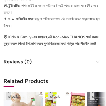
🎮
ইন্টারেক্টিভ খেলা:
লাইট ও জেমস স্টোনের ইফেক্ট খেলাকে আরও আকর্ষণীয় করে
তুলবে।
👨‍👩‍👧
পারিবারিক মজা:
বন্ধু বা পরিবারের সাথে এই খেলাটি আরও আনন্দদায়ক হয়ে
উঠবে।
🌟 Kids & Family-এর সংগ্রহে এই Iron-Man THANOS আর্ম লঞ্চার
যুক্ত করলে শিশুরা উপভোগ করবে সুপারহিরোদের মতো শক্তি আর সীমাহীন মজা!
Reviews (0)
Related Products
Out
Out
Out
of
of
of
stock
stock
stock