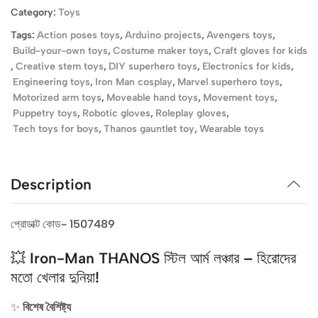
Category:
Toys
Tags:
Action poses toys
,
Arduino projects
,
Avengers toys
,
Build-your-own toys
,
Costume maker toys
,
Craft gloves for kids
,
Creative stem toys
,
DIY superhero toys
,
Electronics for kids
,
Engineering toys
,
Iron Man cosplay
,
Marvel superhero toys
,
Motorized arm toys
,
Moveable hand toys
,
Movement toys
,
Puppetry toys
,
Robotic gloves
,
Roleplay gloves
,
Tech toys for boys
,
Thanos gauntlet toy
,
Wearable toys
Description
প্রোডাক্ট কোড- 1507489
💥 Iron-Man THANOS স্টিল আর্ম লঞ্চার – হিরোদের
মতো খেলার দুনিয়া!
✨
বিশেষ বৈশিষ্ট্য