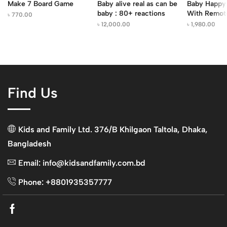
Make 7 Board Game
Baby alive real as can be
Baby Happy 
baby : 80+ reactions
With Remot
৳
770.00
৳
12,000.00
৳
1,980.00
Find Us
Kids and Family Ltd. 376/B Khilgaon Taltola, Dhaka,
Bangladesh
Email: info@kidsandfamily.com.bd
Phone: +8801935357777
Facebook