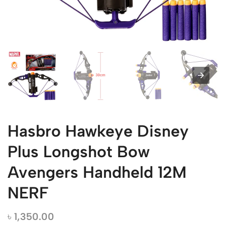
Hasbro Hawkeye Disney
Plus Longshot Bow
Avengers Handheld 12M
NERF
৳
1,350.00