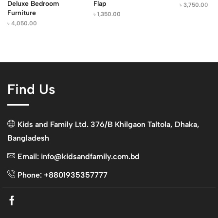
Deluxe Bedroom
Flap
৳
3,750.00
Furniture
৳
1,350.00
৳
4,050.00
Find Us
Kids and Family Ltd. 376/B Khilgaon Taltola, Dhaka,
Bangladesh
Email: info@kidsandfamily.com.bd
Phone: +8801935357777
Facebook