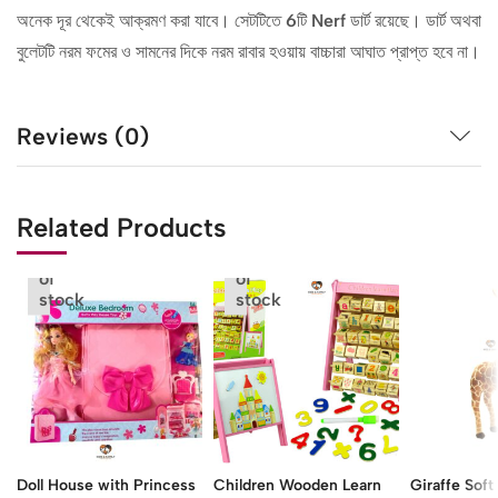
অনেক দূর থেকেই আক্রমণ করা যাবে। সেটটিতে 6টি Nerf ডার্ট রয়েছে। ডার্ট অথবা
বুলেটটি নরম ফমের ও সামনের দিকে নরম রাবার হওয়ায় বাচ্চারা আঘাত প্রাপ্ত হবে না।
Reviews (0)
Related Products
Out
Out
of
of
stock
stock
Doll House with Princess
Children Wooden Learn
Giraffe Soft