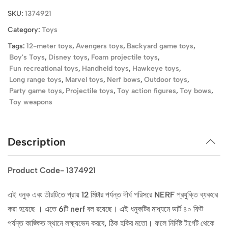
SKU:
1374921
Category:
Toys
Tags:
12-meter toys
,
Avengers toys
,
Backyard game toys
,
Boy's Toys
,
Disney toys
,
Foam projectile toys
,
Fun recreational toys
,
Handheld toys
,
Hawkeye toys
,
Long range toys
,
Marvel toys
,
Nerf bows
,
Outdoor toys
,
Party game toys
,
Projectile toys
,
Toy action figures
,
Toy bows
,
Toy weapons
Description
Product Code- 1374921
এই ধনুক এবং তীরটিতে প্রায় 12 মিটার পর্যন্ত দীর্ঘ পরিসরে NERF প্রযুক্তি ব্যবহার
করা হয়েছে । এতে 6টি nerf বল রয়েছে। এই ধনুকটির মাধ্যমে ডার্ট ৪০ ফিট
পর্যন্ত কাঙ্ক্ষিত স্থানে লক্ষ্যভেদ করবে, ঠিক হকির মতো। ফলে নির্দিষ্ট টার্গেট থেকে