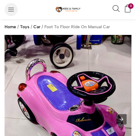
0
Home
/
Toys
/
Car
/ Foot To Floor Ride On Manual Car