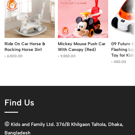
Ride On Car Horse &
Mickey Mouse Push Car
09 Future M
Rocking Horse 3in1
With Canopy (Red)
Flashing Lig
Toy for Kids
৳
6,500.00
৳
9,550.00
৳
450.00
Find Us
Kids and Family Ltd. 376/B Khilgaon Taltola, Dhaka,
Bangladesh