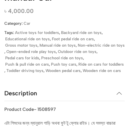
৳
4,000.00
Category:
Car
Tags:
Active toys for toddlers
,
Backyard ride on toys
,
Educational ride on toys
,
Foot pedal ride on cars
,
Gross motor toys
,
Manual ride on toys
,
Non-electric ride on toys
,
Open-ended role play toys
,
Outdoor ride on toys
,
Pedal cars for kids
,
Preschool ride on toys
,
Push & pull ride on cars
,
Push toy cars
,
Ride on cars for toddlers
,
Toddler driving toys
,
Wooden pedal cars
,
Wooden ride on cars
Description
Product Code- 1508597
এটা শিশুদের জন্য ম্যানুয়াল গাড়ি অথবা ফুট টু ফ্লোর রাইড। যে সমস্ত বাচ্চারা