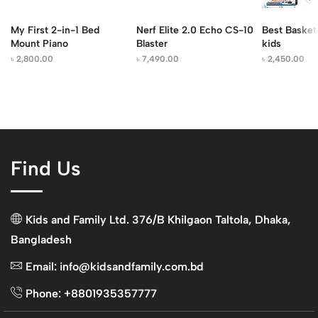
My First 2-in-1 Bed
Nerf Elite 2.0 Echo CS-10
Best Basketb
Mount Piano
Blaster
kids
৳
2,800.00
৳
7,490.00
৳
2,450.00
Find Us
Kids and Family Ltd. 376/B Khilgaon Taltola, Dhaka,
Bangladesh
Email: info@kidsandfamily.com.bd
Phone: +8801935357777