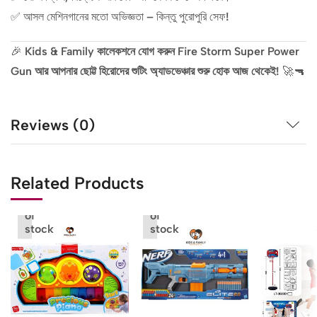
✅ আসল মেশিনগানের মতো অভিজ্ঞতা – কিন্তু পুরোপুরি সেফ!
🎉
Kids & Family কালেকশনে যোগ করুন Fire Storm Super Power
Gun আর আপনার ছোট্ট হিরোদের শুটিং অ্যাডভেঞ্চার শুরু হোক আজ থেকেই!
🚀🔫
Reviews (0)
Related Products
Out
Out
of
of
stock
stock