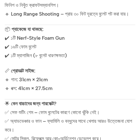
ফিনিশ ও নিখুঁত ক্রাফটসম্যানশিপ।
🔹
Long Range Shooting
– প্রায় ৩০ ফিট দূরত্বে বুলেট শট করা যায়।
📦
প্যাকেজে যা থাকছে:
✔️ ১টি Nerf-Style Foam Gun
✔️ ১৬টি ফোম বুলেট
✔️ ১টি ম্যাগাজিন (৮ বুলেট ধারণক্ষমতা)
📏
প্রোডাক্ট সাইজ:
🔹 গান: 31cm × 21cm
🔹 বক্স: 41cm × 27.5cm
🌟
কেন বাচ্চাদের জন্য পারফেক্ট?
✅ সেফ শুটিং গেম – ফোম বুলেটের কারণে কোনো ঝুঁকি নেই।
✅ অ্যাডভেঞ্চার ও ফান – ফ্যামিলি ও বন্ধুদের সাথে খেলায় আরও উত্তেজনা যোগ
করে।
✅ মোটর স্কিল, রিফ্লেক্স আর কো-অর্ডিনেশন ডেভেলপ করে।