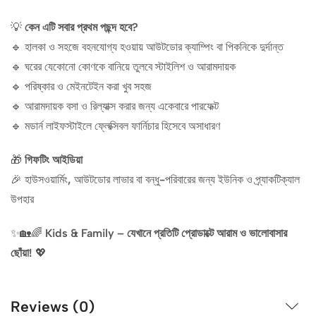
💡
কেন এটি সবার প্রথম পছন্দ হবে?
🔹 হালকা ও সহজে বহনযোগ্য হওয়ায় আউটডোর ক্যাম্পিং বা পিকনিকে দুর্দান্ত
🔹 ঘরের যেকোনো কোণকে বানিয়ে তুলবে স্টাইলিশ ও আরামদায়ক
🔹 পরিষ্কার ও মেইনটেইন করা খুব সহজ
🔹 আরামদায়ক বসা ও রিল্যাক্স করার জন্য একেবারে পারফেক্ট
🔹 মডার্ন লাইফস্টাইলে ফ্লেক্সিবল ফার্নিচার হিসেবে অসাধারণ
🎁
গিফটিং আইডিয়া
🎉 হাউসওয়ার্মিং, আউটডোর লাভার বা বন্ধু-পরিবারের জন্য ইউনিক ও প্র্যাকটিক্যাল
উপহার
✨🏡🌈
Kids & Family – যেখানে প্রতিটি প্রোডাক্টে আরাম ও ভালোবাসার
ছোঁয়া!
💖
Reviews (0)