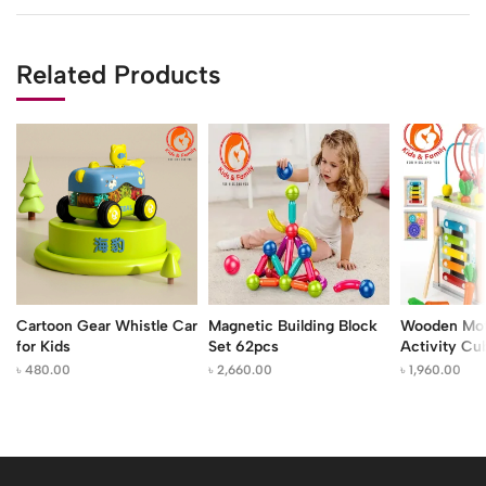
Related Products
Cartoon Gear Whistle Car
Magnetic Building Block
Wooden Moto
for Kids
Set 62pcs
Activity Cu
৳
480.00
৳
2,660.00
৳
1,960.00