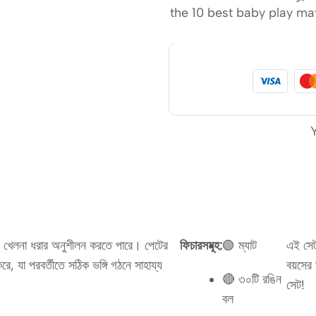
the 10 best baby play ma
য়ে খেলনা ধরার অনুশীলন করতে পারে। পেটের
ফিচারসমূহ:
🟢 ম্যাট
এই সেট
ে, যা পরবর্তীতে সঠিক ভঙ্গি গঠনে সাহায্য
বয়সের 
🔴 ৩০টি রঙিন
সেট!
বল