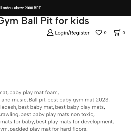
all orders above 2000 BDT
Gym Ball Pit for kids
Login/Register
0
0
mat
,
baby play mat foam
,
s and music
,
Ball pit
,
best baby gym mat 2023
,
ladesh
,
best baby mat
,
best baby play mats
,
crawling
,
best baby play mats non toxic
,
 mats for baby
,
best play mats for development
,
ym
,
padded play mat for hard floors
,