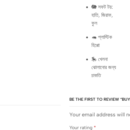
🐘 সফট টয়:
হাতি, জিরাফ,
ফুল
🦛 প্লাস্টিক
হিপ্পো
🎠 খেলনা
ঝোলানোর জন্য
চাকতি
BE THE FIRST TO REVIEW “BUY
Your email address will n
Your rating
*