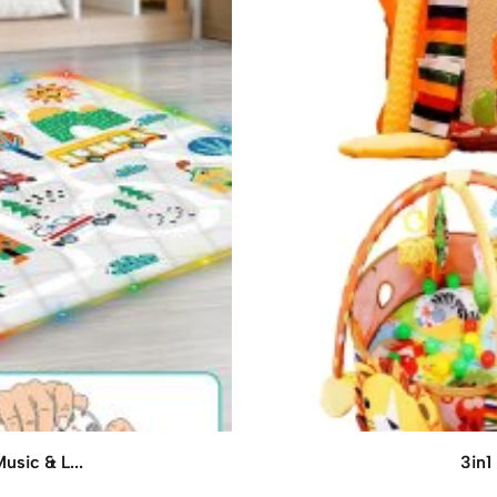
usic & L...
3in1