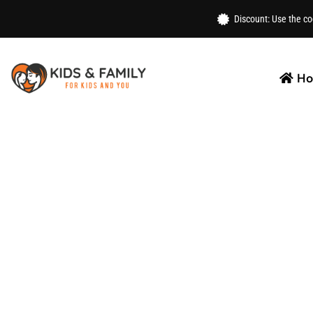
Home
/
Toys
/
Gym Mat
/ Buy Activity Gym Ball Pit Fo
Discount: Use the c
H