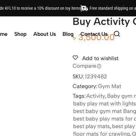
r Kids
ode KFL10 to receive a 10% discount on toy items
Free standard shipping on 
Buy Activity 
ome
Shop
About Us
Blog
Contact Us
৳
3,500.00
Add to wishlist
Compare
SKU:
1239482
Category:
Gym Mat
Tags:
Activity
,
Baby gym 
baby play mat with light
best baby gym mat Bang
best baby play mats for 
best play mats
,
best play
floor mats for crawling
,
G