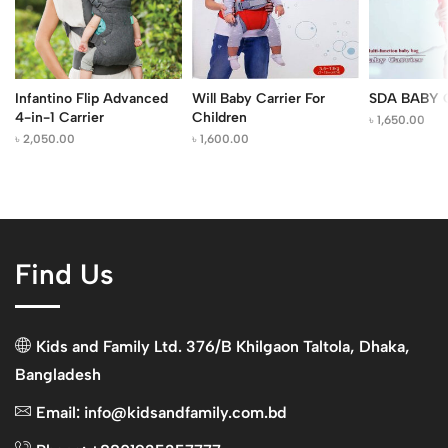
Infantino Flip Advanced
Will Baby Carrier For
SDA BABY C
4-in-1 Carrier
Children
৳
1,650.00
৳
2,050.00
৳
1,600.00
Find Us
Kids and Family Ltd. 376/B Khilgaon Taltola, Dhaka,
Bangladesh
Email: info@kidsandfamily.com.bd