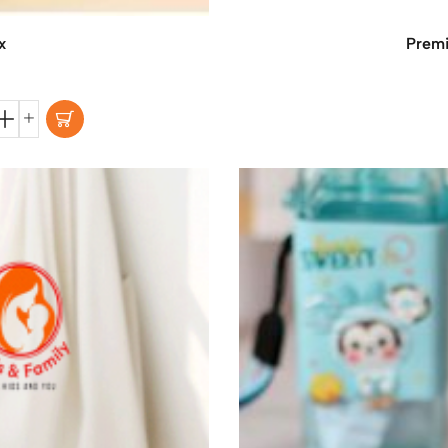
x
Premi