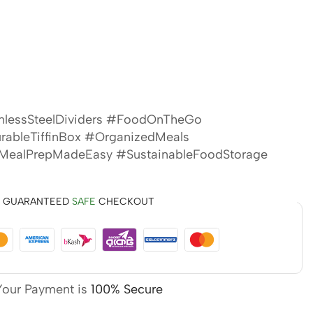
nlessSteelDividers #FoodOnTheGo
rableTiffinBox #OrganizedMeals
#MealPrepMadeEasy #SustainableFoodStorage
GUARANTEED
SAFE
CHECKOUT
Your Payment is
100% Secure