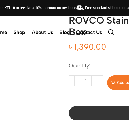
viding Tiffin Box
ode KFL10 to receive a 10% discount on toy items
Free standard shipping on 
ROVCO Stainle
Box
ome
Shop
About Us
Blog
Contact Us
৳
1,390.00
Quantity:
Add to