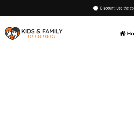
Home
/
School
/
Stationary
/ ROVCO Stainless Steel Di
Discount: Use the c
H