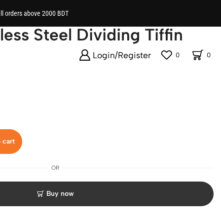
all orders above 2000 BDT
ss Steel Dividing Tiffin
Login/Register
0
0
 cart
OR
Buy now