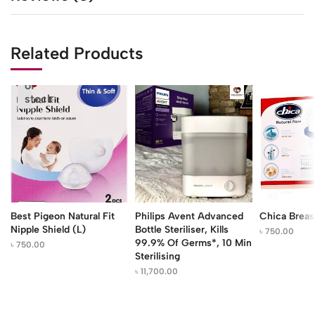
Related Products
Out
of
stock
Best Pigeon Natural Fit
Philips Avent Advanced
Chica Breas
Nipple Shield (L)
Bottle Steriliser, Kills
৳
750.00
99.9% Of Germs*, 10 Min
৳
750.00
Sterilising
৳
11,700.00